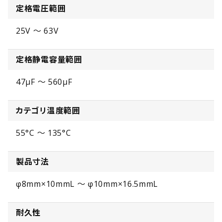
定格電圧範囲
25V ～ 63V
定格静電容量範囲
47µF ～ 560µF
カテゴリ温度範囲
55°C ～ 135°C
製品寸法
φ8mm×10mmL ～ φ10mm×16.5mmL
耐久性