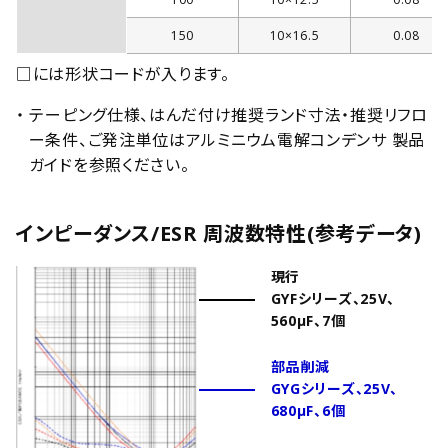
150
10×16.5
0.08
□には形状コードが入ります。
・ テーピング仕様、はんだ付け推奨ランド寸法・推奨リフロ
ー条件、ご発注単位はアルミニウム電解コンデンサ 製品
ガイドを参照ください。
インピーダンス/ESR 周波数特性(参考データ)
現行
GYFシリーズ、25V、
560µF、7個
部品削減
GYGシリーズ、25V、
680µF、6個