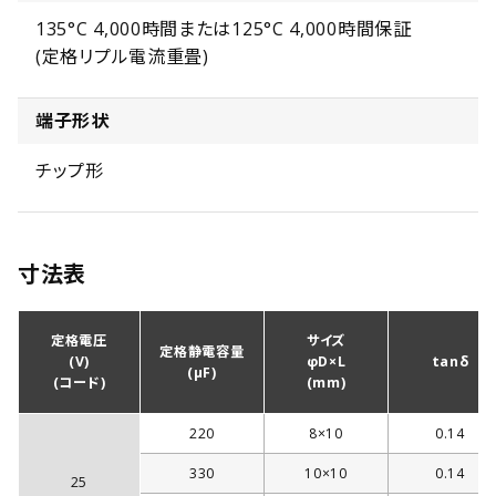
135°C 4,000時間または125°C 4,000時間保証
(定格リプル電流重畳)
端子形状
チップ形
寸法表
定格電圧
サイズ
定格静電容量
(V)
φD×L
tanδ
(µF)
(コード)
(mm)
220
8×10
0.14
330
10×10
0.14
25