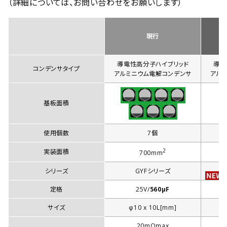
（詳細については、お問い合わせをお願いします）
現行
導電性高分子ハイブリッド
導電
コンデンサタイプ
アルミニウム電解コンデンサ
アル
基板面積
使用個数
7個
2
実装面積
700mm
シリーズ
GYFシリーズ
定格
25V/
560µF
サイズ
φ10 x 10L[mm]
20mΩmax