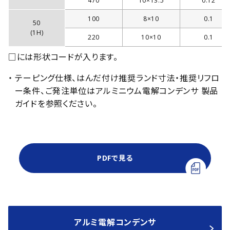
470
10×13.5
0.12
100
8×10
0.1
50
(1H)
220
10×10
0.1
□には形状コードが入ります。
・ テーピング仕様、はんだ付け推奨ランド寸法・推奨リフロ
ー条件、ご発注単位はアルミニウム電解コンデンサ 製品
ガイドを参照ください。
PDFで見る
アルミ電解コンデンサ