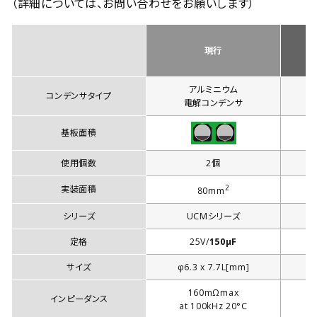
（詳細については、お問い合わせをお願いします）
現行
高
アルミニウム
コンデンサタイプ
電解コンデンサ
基板面積
使用個数
2個
2
実装面積
80mm
シリーズ
UCMシリーズ
定格
25V/
150µF
サイズ
φ6.3 x 7.7L[mm]
160mΩmax
インピーダンス
at 100kHz 20°C