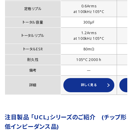
0.6Arms
定格リプル
at 100kHz 105°C
a
トータル容量
300µF
1.2Arms
トータルリプル
at 100kHz 105°C
a
トータルESR
80mΩ
耐久性
105°C 2000 h
備考
—
詳細
詳しく見る
注目製品 「UCL」シリーズのご紹介 (チップ形
低インピーダンス品)