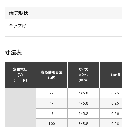
端子形状
チップ形
寸法表
定格電圧
サイズ
定格静電容量
(V)
φD×L
tanδ
(µF)
(コード)
(mm)
22
4×5.8
0.26
47
4×5.8
0.26
47
5×5.8
0.26
100
5×5.8
0.26