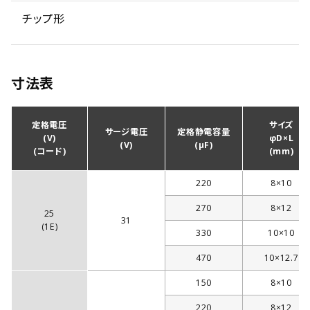
チップ形
寸法表
定格電圧
サイズ
サージ電圧
定格静電容量
(V)
φD×L
(V)
(µF)
(コード)
(mm)
220
8×10
270
8×12
25
31
(1E)
330
10×10
470
10×12.7
150
8×10
220
8×12