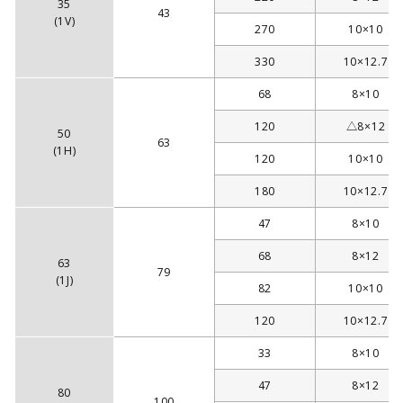
35
43
(1V)
270
10×10
330
10×12.7
68
8×10
120
△8×12
50
63
(1H)
120
10×10
180
10×12.7
47
8×10
68
8×12
63
79
(1J)
82
10×10
120
10×12.7
33
8×10
47
8×12
80
100