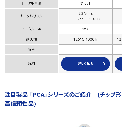
トータル容量
810µF
9.3Arms
トータルリプル
at 125°C 100kHz
a
トータルESR
7mΩ
耐久性
125°C 4000 h
125°
備考
—
詳細
詳しく見る
注目製品 「PCA」シリーズのご紹介 (チップ形
高信頼性品)