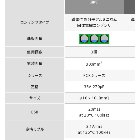
現行
導電性高分子アルミニウム
導電
コンデンサタイプ
固体電解コンデンサ
基板面積
使用個数
3個
2
実装面積
300mm
シリーズ
PCRシリーズ
定格
35V-270µF
サイズ
φ10 x 10L[mm]
20mΩ
ESR
at 20°C 100kHz
3.1Arms
定格リプル
at 125°C 100kHz
a