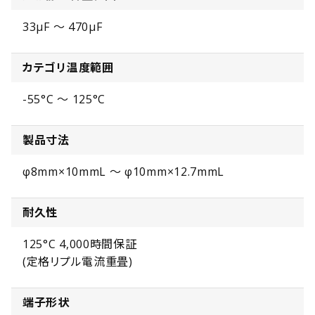
33µF ～ 470µF
カテゴリ温度範囲
-55°C ～ 125°C
製品寸法
φ8mm×10mmL ～ φ10mm×12.7mmL
耐久性
125°C 4,000時間保証
(定格リプル電流重畳)
端子形状