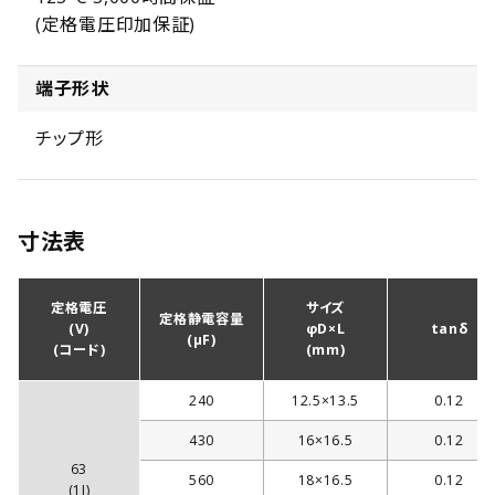
(定格電圧印加保証)
端子形状
チップ形
寸法表
定格電圧
サイズ
定格静電容量
(V)
φD×L
tanδ
(µF)
(コード)
(mm)
240
12.5×13.5
0.12
430
16×16.5
0.12
63
560
18×16.5
0.12
(1J)