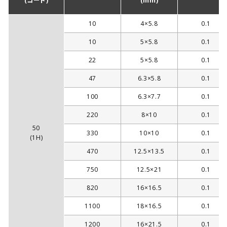
(コード)
(mm)
10
4×5.8
0.1
10
5×5.8
0.1
22
5×5.8
0.1
47
6.3×5.8
0.1
100
6.3×7.7
0.1
220
8×10
0.1
50
330
10×10
0.1
(1H)
470
12.5×13.5
0.1
750
12.5×21
0.1
820
16×16.5
0.1
1100
18×16.5
0.1
1200
16×21.5
0.1