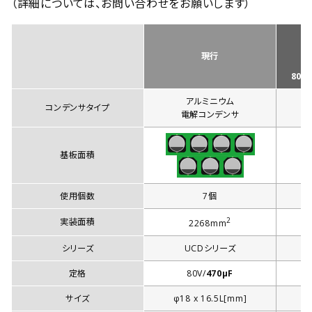
（詳細については、お問い合わせをお願いします）
現行
80V
アルミニウム
コンデンサタイプ
電解コンデンサ
基板面積
使用個数
7個
2
実装面積
2268mm
シリーズ
UCDシリーズ
定格
80V/
470µF
サイズ
φ18 x 16.5L[mm]
φ