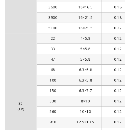
3600
18×16.5
0.18
3900
16×21.5
0.18
5100
18×21.5
0.22
22
4×5.8
0.12
33
5×5.8
0.12
47
5×5.8
0.12
68
6.3×5.8
0.12
100
6.3×5.8
0.12
150
6.3×7.7
0.12
330
8×10
0.12
35
(1V)
560
10×10
0.12
910
12.5×13.5
0.12