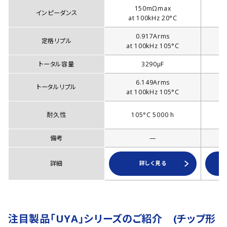
150mΩmax
インピーダンス
at 100kHz 20°C
0.917Arms
定格リプル
at 100kHz 105°C
a
トータル容量
3290µF
6.149Arms
トータルリプル
at 100kHz 105°C
a
耐久性
105°C 5000 h
Φ
備考
—
詳細
詳しく見る
注目製品「UYA」シリーズのご紹介 (チップ形