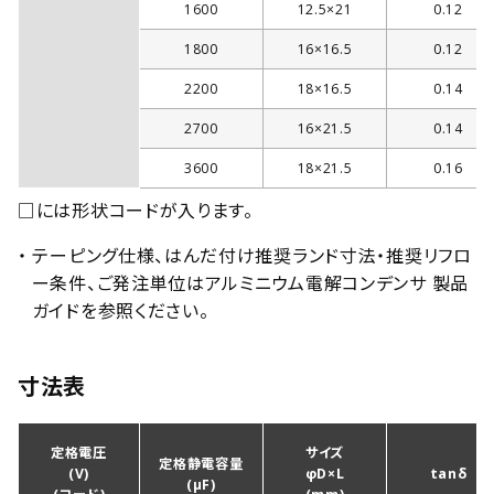
1600
12.5×21
0.12
1800
16×16.5
0.12
2200
18×16.5
0.14
2700
16×21.5
0.14
3600
18×21.5
0.16
□には形状コードが入ります。
・ テーピング仕様、はんだ付け推奨ランド寸法・推奨リフロ
ー条件、ご発注単位はアルミニウム電解コンデンサ 製品
ガイドを参照ください。
寸法表
定格電圧
サイズ
定格静電容量
(V)
φD×L
tanδ
(µF)