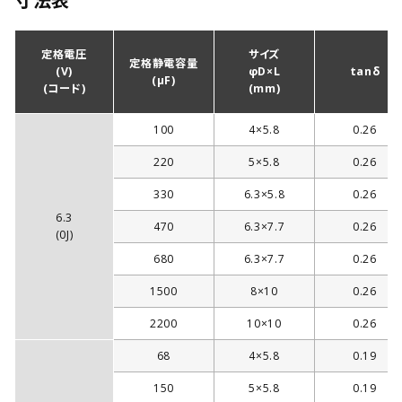
寸法表
定格電圧
サイズ
定格静電容量
(V)
φD×L
tanδ
(µF)
(コード)
(mm)
100
4×5.8
0.26
220
5×5.8
0.26
330
6.3×5.8
0.26
6.3
470
6.3×7.7
0.26
(0J)
680
6.3×7.7
0.26
1500
8×10
0.26
2200
10×10
0.26
68
4×5.8
0.19
150
5×5.8
0.19