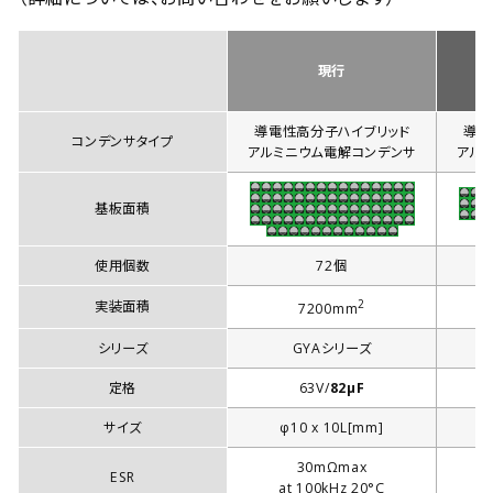
現行
導電性高分子ハイブリッド
導電
コンデンサタイプ
アルミニウム電解コンデンサ
アル
基板面積
使用個数
72個
2
実装面積
7200mm
シリーズ
GYAシリーズ
定格
63V/
82µF
サイズ
φ10 x 10L[mm]
30mΩmax
ESR
at 100kHz 20°C