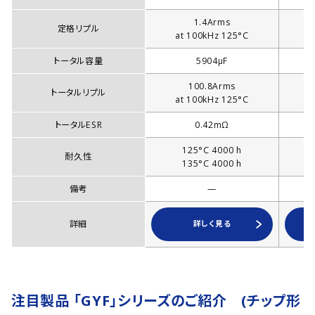
1.4Arms
定格リプル
at 100kHz 125°C
a
トータル容量
5904µF
100.8Arms
トータルリプル
at 100kHz 125°C
a
トータルESR
0.42mΩ
125°C 4000 h
耐久性
135°C 4000 h
備考
—
詳細
詳しく見る
注目製品 「GYF」シリーズのご紹介 (チップ形