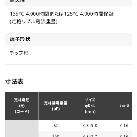
耐久性
135°C 4,000時間または125°C 4,000時間保証
(定格リプル電流重畳)
端子形状
チップ形
寸法表
定格電圧
サイズ
定格静電容量
(V)
φD×L
tanδ
(µF)
(コード)
(mm)
82
6.3×5.8
0.16
150
6.3×7.7
0.16