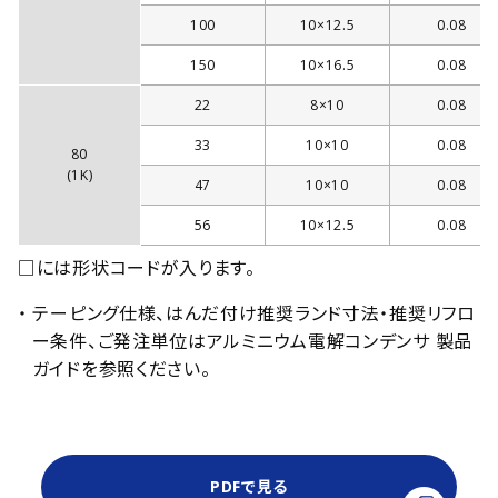
100
10×12.5
0.08
150
10×16.5
0.08
22
8×10
0.08
33
10×10
0.08
80
(1K)
47
10×10
0.08
56
10×12.5
0.08
□には形状コードが入ります。
・ テーピング仕様、はんだ付け推奨ランド寸法・推奨リフロ
ー条件、ご発注単位はアルミニウム電解コンデンサ 製品
ガイドを参照ください。
PDFで見る