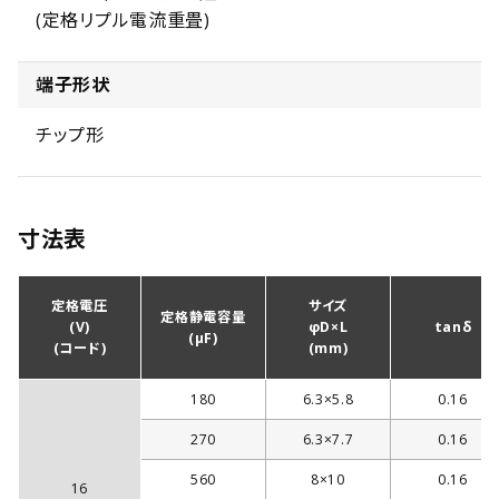
(定格リプル電流重畳)
端子形状
チップ形
寸法表
定格電圧
サイズ
定格静電容量
(V)
φD×L
tanδ
(µF)
(コード)
(mm)
180
6.3×5.8
0.16
270
6.3×7.7
0.16
560
8×10
0.16
16