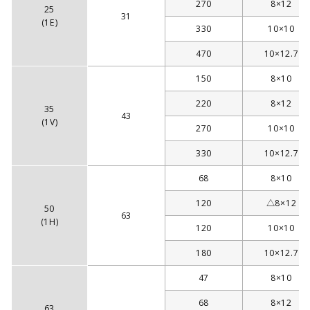
270
8×12
25
31
(1E)
330
10×10
470
10×12.7
150
8×10
220
8×12
35
43
(1V)
270
10×10
330
10×12.7
68
8×10
120
△8×12
50
63
(1H)
120
10×10
180
10×12.7
47
8×10
68
8×12
63