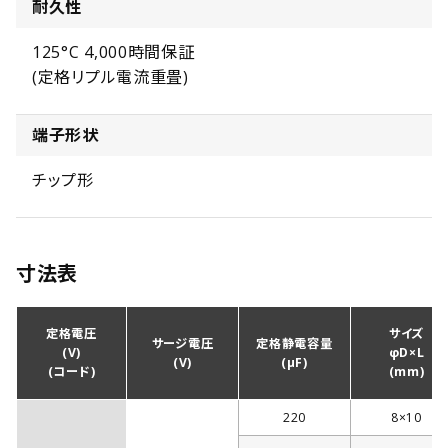
耐久性
125°C 4,000時間保証
(定格リプル電流重畳)
端子形状
チップ形
寸法表
定格電圧
サイズ
サージ電圧
定格静電容量
(V)
φD×L
(V)
(µF)
(コード)
(mm)
220
8×10