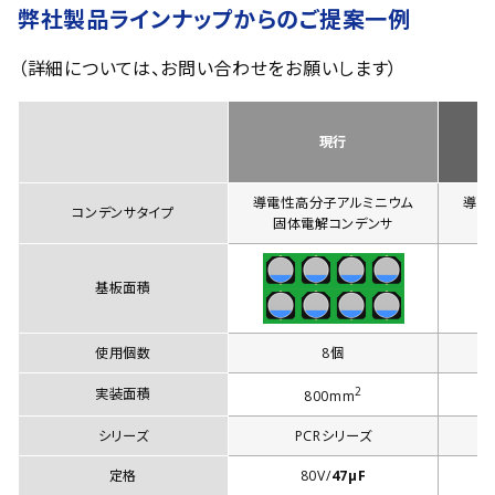
弊社製品ラインナップからのご提案一例
（詳細については、お問い合わせをお願いします）
現行
導電性高分子アルミニウム
導電
コンデンサタイプ
固体電解コンデンサ
基板面積
使用個数
8個
2
実装面積
800mm
シリーズ
PCRシリーズ
定格
80V/
47µF