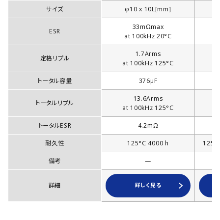
サイズ
φ10 x 10L[mm]
33mΩmax
ESR
at 100kHz 20°C
1.7Arms
定格リプル
at 100kHz 125°C
a
トータル容量
376µF
13.6Arms
トータルリプル
at 100kHz 125°C
a
トータルESR
4.2mΩ
耐久性
125°C 4000 h
125°
備考
—
詳細
詳しく見る