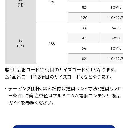
79
(1J)
82
10×10
120
10×12.7
33
8×10
47
8×12
80
100
(1K)
56
10×10
82
10×12.7
無印：品番コード12桁目のサイズコードが1となります。
△：品番コード12桁目のサイズコードが2となります。
・ テーピング仕様、はんだ付け推奨ランド寸法・推奨リフロ
ー条件、ご発注単位はアルミニウム電解コンデンサ 製品
ガイドを参照ください。