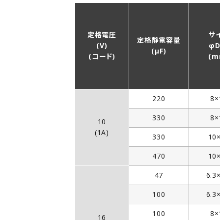
定格電圧
サ
定格静電容量
(V)
φD
(µF)
(コード)
(m
220
8×
330
8×
10
(1A)
330
10
470
10
47
6.3
100
6.3
100
8×
16