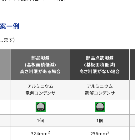
提案一例
します）
部品削減
部品点数削減
(基板面積低減)
(基板面積低減)
高さ制限がある場合
高さ制限がない場合
アルミニウム
アルミニウム
電解コンデンサ
電解コンデンサ
1個
1個
2
2
324mm
256mm