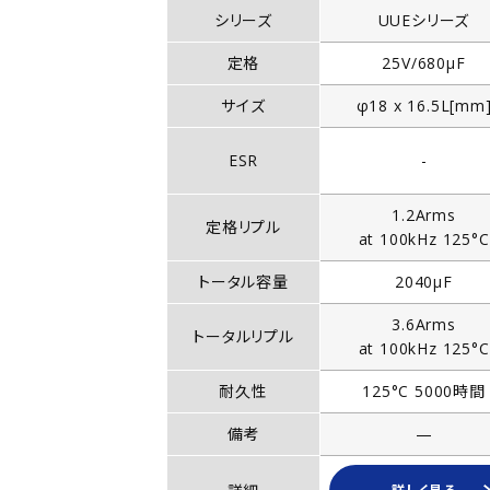
シリーズ
UUEシリーズ
定格
25V/680µF
サイズ
φ18 x 16.5L[mm
ESR
-
1.2Arms
定格リプル
at 100kHz 125°C
トータル容量
2040µF
3.6Arms
トータルリプル
at 100kHz 125°C
耐久性
125°C 5000時間
備考
—