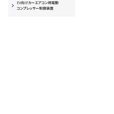
EV向けカーエアコン用電動
UCZシリーズ
コンプレッサー制御装置
25V/
3300µF
φ18 x
21.5
L[mm]
32mΩmax
at 100kHz 20°C
3.25Arms
at 100kHz 125°C
3300µF
3.25Arms
at 100kHz 125°C
125°C 3500時間
—