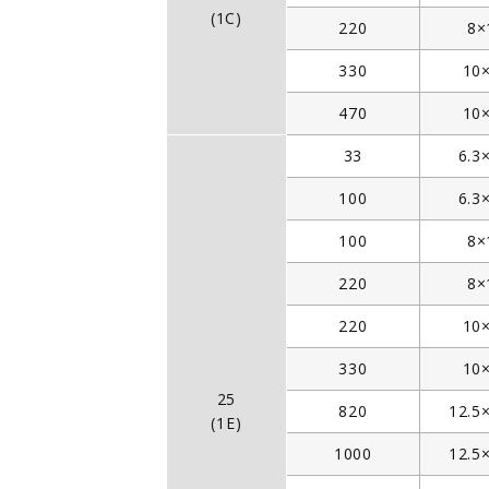
(1C)
220
8×
330
10
470
10
33
6.3
100
6.3
100
8×
220
8×
220
10
330
10
25
820
12.5
(1E)
1000
12.5