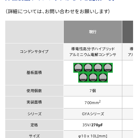
（詳細については、お問い合わせをお願いします）
現行
導電性高分子ハイブリッド
導電
コンデンサタイプ
アルミニウム電解コンデンサ
アル
基板面積
使用個数
7個
2
実装面積
700mm
シリーズ
GYAシリーズ
定格
35V/
270µF
サイズ
φ10 x 10L[mm]