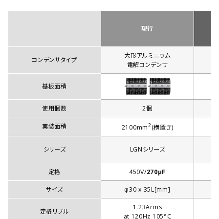
現行
大形アルミニウム
コンデンサタイプ
電解コンデンサ
基板面積
使用個数
2個
2
実装面積
2100mm
(横置き)
2
シリーズ
LGNシリーズ
定格
450V/
270µF
サイズ
φ30 x 35L[mm]
1.23Arms
定格リプル
at 120Hz 105°C