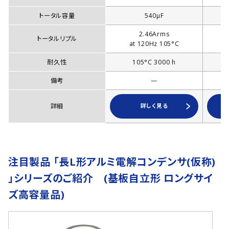
トータル容量
540µF
2.46Arms
トータルリプル
at 120Hz 105°C
耐久性
105°C 3000 h
備考
—
詳細
詳しく見る
注目製品 「長L形アルミ電解コンデンサ(仮称)
」シリーズのご紹介 (基板自立形 ロングサイ
ズ高容量品)