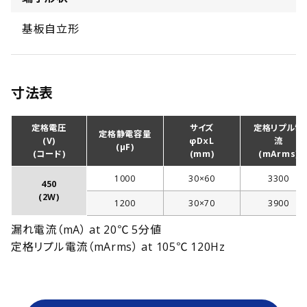
基板自立形
寸法表
定格電圧
サイズ
定格リプル電
定格静電容量
(V)
φDｘL
流
(μF)
(コード)
(mm)
(mArms)
1000
30×60
3300
450
(2W)
1200
30×70
3900
漏れ電流（mA） at 20℃ 5分値
定格リプル電流（mArms） at 105℃ 120Hz