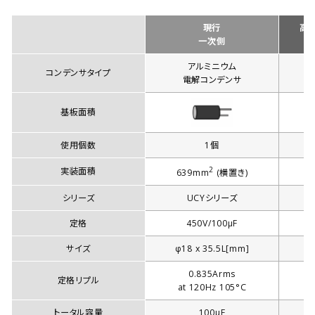
現行
高
一次側
アルミニウム
コンデンサタイプ
電解コンデンサ
基板面積
使用個数
1個
2
実装面積
639mm
(横置き)
シリーズ
UCYシリーズ
定格
450V/100µF
サイズ
φ18 x 35.5L[mm]
φ
0.835Arms
定格リプル
at 120Hz 105°C
トータル容量
100µF