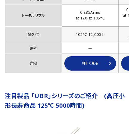
0.9
0.835Arms
トータルリプル
at 12
at 120Hz 105°C
耐久性
105°C 12,000 h
※1
備考
—
詳細
詳しく見る
注目製品 「UBR」シリーズのご紹介 (高圧小
形長寿命品 125℃ 5000時間)