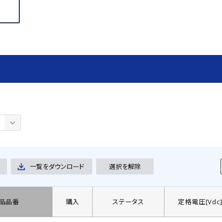
一覧をダウンロード
選択を解除
品品番
購入
ステータス
定格電圧[Vdc