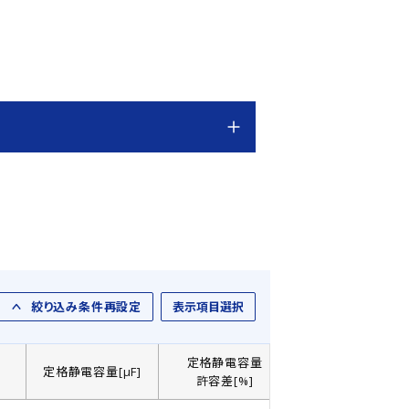
絞り込み条件再設定
表示項目選択
定格静電容量
]
定格静電容量[µF]
製品直径： D[㎜]
許容差[%]