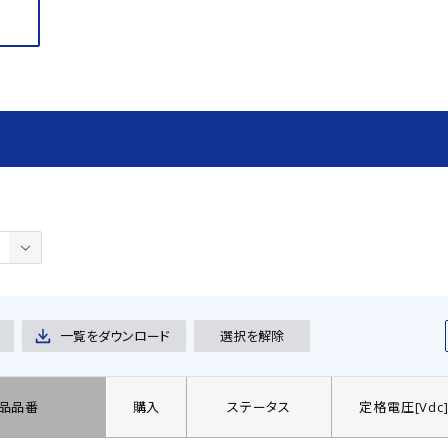
一覧をダウンロード
選択を解除
品品番
購入
ステータス
定格電圧[Vdc