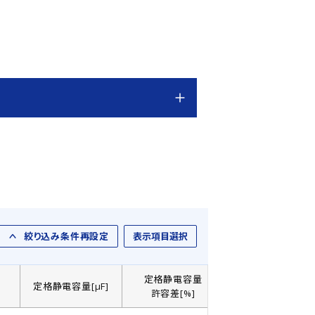
絞り込み条件再設定
表示項目選択
定格静電容量
]
定格静電容量[µF]
製品直径： D[㎜]
許容差[%]