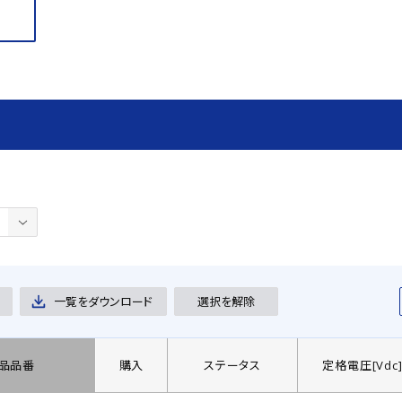
一覧をダウンロード
選択を解除
品品番
購入
ステータス
定格電圧[Vdc