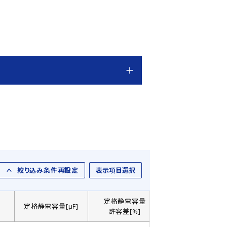
絞り込み条件再設定
表示項目選択
定格静電容量
]
定格静電容量[µF]
製品直径： D[㎜]
許容差[%]