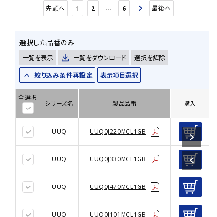
…
先頭へ
1
2
6
最後へ
選択した品番のみ
一覧を表示
一覧をダウンロード
選択を解除
絞り込み条件再設定
表示項目選択
全選択
シリーズ名
製品品番
購入
UUQ
UUQ0J220MCL1GB
UUQ
UUQ0J330MCL1GB
UUQ
UUQ0J470MCL1GB
UUQ
UUQ0J101MCL1GB