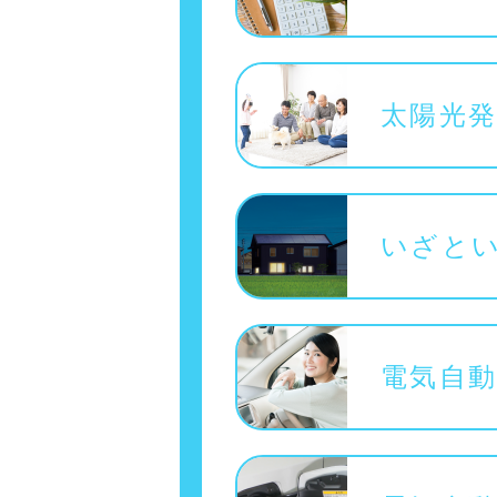
太陽光
いざと
電気自動