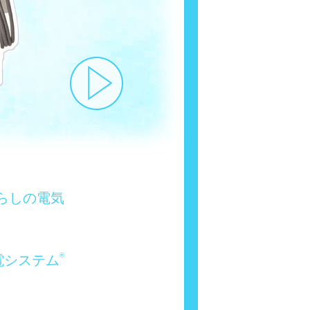
らしの電気
®
電システム