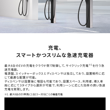
充電、
スマートかつスリムな急速充電器
※1
最大6台のEVの充電をクラウド側で制御して、サイクリック充電
を行う急
速充電器。
電源盤、スイッチャーボックスとディスペンサは独立しており、設置場所に応
じて最適な配置が可能。
ディスペンサは設置後に増設も可能であり、設置スペース、利用者、
導入車
両に応じて３タイプから選択が可能で、利用シーンに応じた効率の良い急速
充電を実現します。
※1. 最大6台のEV車両に1台15～30分ごとの輪番充電