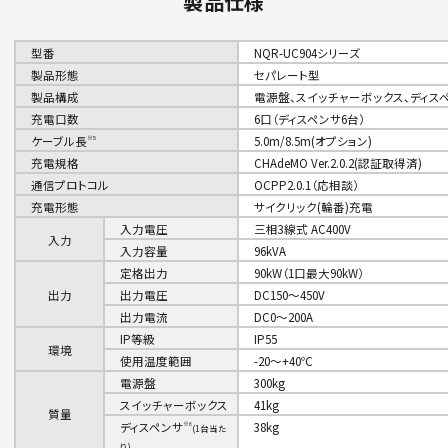
製品仕様
型番
NQR-UC904シリーズ
製品形態
セパレート型
製品構成
電源盤、スイッチャーボックス、ディスペ
充電口数
6口（ディスペンサ6台）
ケーブル長
※5
5.0m/8.5m(オプション)
充電規格
CHAdeMO Ver.2.0.2(認証取得済)
通信プロトコル
OCPP2.0.1（応相談）
充電形態
サイクリック(輪番)充電
入力電圧
三相3線式 AC400V
入力
入力容量
96kVA
定格出力
90kW（1口最大90kW）
出力
出力電圧
DC150～450V
出力電流
DC0～200A
IP等級
IP55
環境
使用温度範囲
-20～+40℃
電源盤
300kg
スイッチャーボックス
41kg
質量
ディスペンサ
※6
38kg
(1台当た
り)