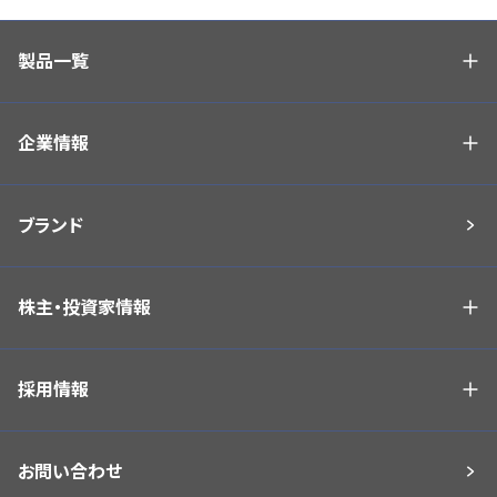
② お客様へ各種アンケートを依頼するため
③ お客様へキャンペーン・展示会等イベントの
製品一覧
案内を行うため
④ お客様へ各種資料・サンプルの提供を行うた
め
企業情報
⑤ 各種問い合わせ等に対する回答および連絡
を行うため
⑥ お取引先への発注および諸連絡のため
ブランド
⑦ 契約の交渉、締結、義務の履行および契約上
のご請求、お支払い等を行うため
⑧ 各種製品・サービス等の企画・開発のため
株主・投資家情報
(3) 株主様に関する情報
① 株主様への諸連絡・資料送達のため
採用情報
(4) 採用応募者に関する情報
① 採用選考のため
お問い合わせ
② 問い合わせ等に対する回答および連絡を行