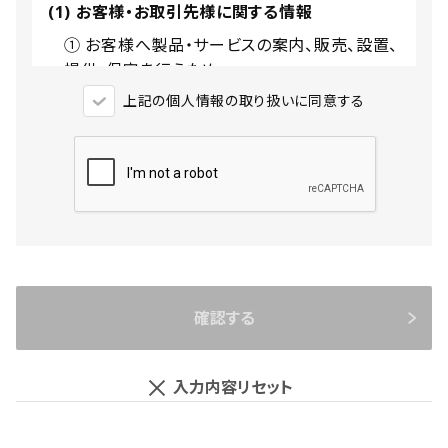
(1) お客様・お取引先様に関する情報
① お客様へ製品・サービスの案内、販売、設置、
提供、保守を行うため
② お客様へ各種アンケートを依頼するため
上記の個人情報の取り扱いに同意する
③ お客様へキャンペーン・展示会等イベントの
案内を行うため
④ お客様へ各種資料・サンプルの提供を行うた
め
⑤ 各種問い合わせ等に対する回答および連絡
を行うため
⑥ お取引先への発注および諸連絡のため
⑦ 契約の交渉、締結、義務の履行および契約上
確認する
のご請求、お支払い等を行うため
⑧ 各種製品・サービス等の企画・開発のため
(2) 各種研究会・各種業界団体に関する情報
入力内容リセット
① お客様へ製品・サービスの案内、販売、設置、
提供、保守を行うため