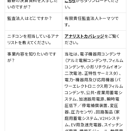
最新の決算資料を入手した
こちら
からダウンロードくださ
いのですが？
い。
監査法人はどこですか？
有限責任監査法人トーマツで
す。
ニチコンを担当しているアナ
アナリストカバレッジ
をご覧く
リストを教えてください。
ださい。
事業内容を知りたいのです
当社は、電子機器用コンデンサ
が？
（アルミ電解コンデンサ、フィルム
コンデンサ、小形リチウムイオン
二次電池、正特性サーミスタ）、
電力・機器用及び応用機器（パ
ワーエレクトロニクス用フィルム
コンデンサ、公共・産業用蓄電シ
ステム、加速器用電源、瞬時電
圧低下／停電補償装置、変圧
器、圧力センサ）、回路製品（家
庭用蓄電システム、V2Hシステ
ム、EV用急速充電器、スイッチン