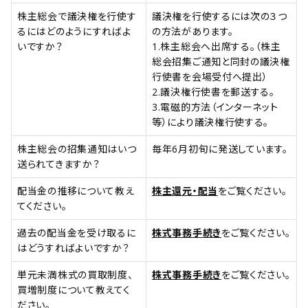
株主総会で議決権を行使す
議決権を行使するには次の３つ
るにはどのようにすればよ
の方法があります。
いですか？
1.株主総会へ出席する。（株主
総会招集ご通知と同封の議決権
行使書を会場受付へ提出）
2.議決権行使書を郵送する。
3.電磁的方法（インターネット
等）により議決権行使する。
株主総会の招集通知はいつ
毎年6月初旬に発送しています。
送られてきますか？
配当金の推移について教え
株主還元・配当
をご覧ください。
てください。
過去の配当金を受け取るに
株式事務手続き
をご覧ください。
はどうすればよいですか？
単元未満株式の買取制度、
株式事務手続き
をご覧ください。
買増制度について教えてく
ださい。