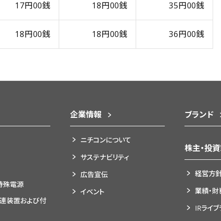
17円00銭
18円00銭
35円00銭
18円00銭
18円00銭
36円00銭
企業情報
ブランド
ニチコンについて
株主・投
サステナビリティ
経営方
広告宣伝
特殊電源
業績・財
イベント
関連装置および付
IRライ