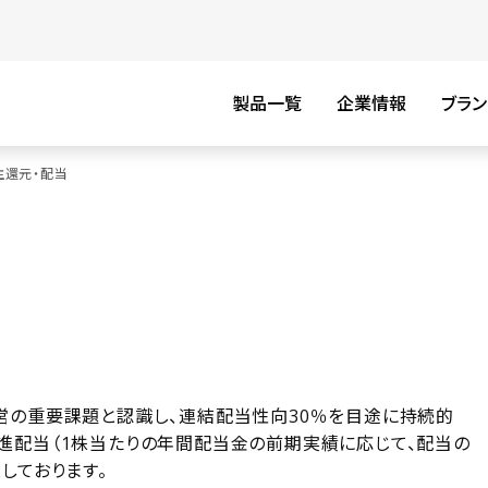
製品一覧
企業情報
ブラン
主還元・配当
営の重要課題と認識し、連結配当性向30％を目途に持続的
進配当（1株当たりの年間配当金の前期実績に応じて、配当の
しております。