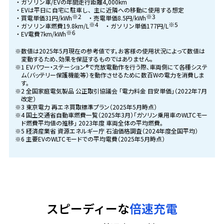
・ガソリン車/EVの年間走行距離4,000km
・EVは平日に自宅に駐車し、主に近隣への移動に使用する想定
※2
※3
・買電単価31円/kWh
・売電単価8.5円/kWh
※4
※5
・ガソリン車燃費19.8km/L
・ガソリン単価177円/L
※6
・EV電費7km/kWh
※数値は2025年5月現在の参考値です。お客様の使用状況によって数値は
変動するため、効果を保証するものではありません。
※1 EVパワー・ステーション®で充放電動作を行う際、車両側にて各種システ
ム（バッテリー保護機能等）を動作させるために数百Wの電力を消費しま
す。
※2 全国家庭電気製品 公正取引協議会 「電力料金 目安単価」（2022年7月
改定）
※3 東京電力 再エネ買取標準プラン（2025年5月時点）
※4 国土交通省自動車燃費一覧（2025年3月）「ガソリン乗用車のWLTCモー
ド燃費平均値の推移」 2023年度 車両全体の平均燃費。
※5 経済産業省 資源エネルギー庁 石油価格調査（2024年度全国平均）
※6 主要EVのWLTCモードでの平均電費（2025年5月時点）
スピーディーな
倍速充電