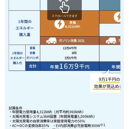
スクロールできます
試算条件
・年間電力使用量4,322kWh（月平均約360kWh）
・太陽光発電システム5kW設置（年間発電量5,000kWh）
・太陽光発電の自家消費率は家庭使用電力の50％
※1
・AC↔DCの変換効率85%
・EV内部消費@充放電時300W