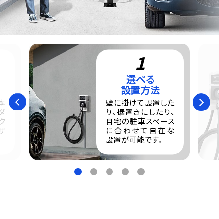
1
選べる
設置方法
本
壁に掛けて設置した
Previous
Next
ダ
り、据置きにしたり、
ク
自宅の駐車スペース
ザ
に合わせて自在な
設置が可能です。