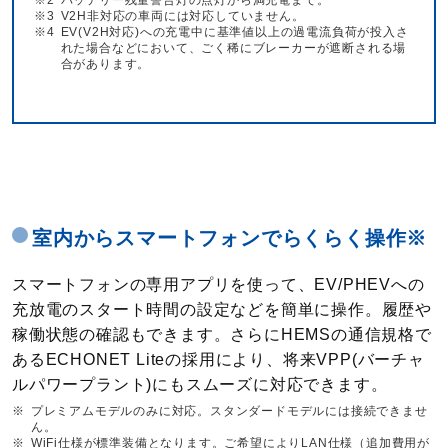
※2
バッテリー残量警告灯の点灯から満充電まで。
※3
V2H非対応の車両には対応していません。
※4
EV(V2H対応)への充電中に基準値以上の過電流負荷が投入さ
れた場合などにおいて、ごく稀にブレーカーが遮断される場
合があります。
室内からスマートフォンでらくらく操作※
スマートフォンの専用アプリを使って、EV/PHEVへの
充放電のスタート時間の設定などを簡単に操作。履歴や
稼働状態の確認もできます。さらにHEMSの通信規格で
あるECHONET Liteの採用により、将来VPP(バーチャ
ルパワープラント)にもスムーズに対応できます。
※
プレミアムモデルのみに対応。スタンダードモデルには接続できませ
ん。
※
WiFi仕様が標準装備となります。ご希望によりLAN仕様（追加費用が