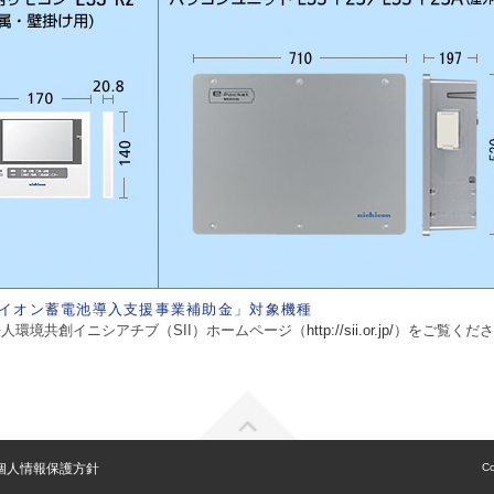
イオン蓄電池導入支援事業補助金」対象機種
人環境共創イニシアチブ（SII）ホームページ（
http://sii.or.jp/
）をご覧くださ
個人情報保護方針
Co