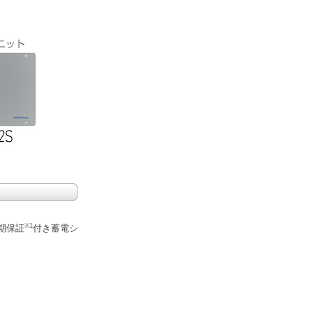
※1
期保証
付き蓄電シ