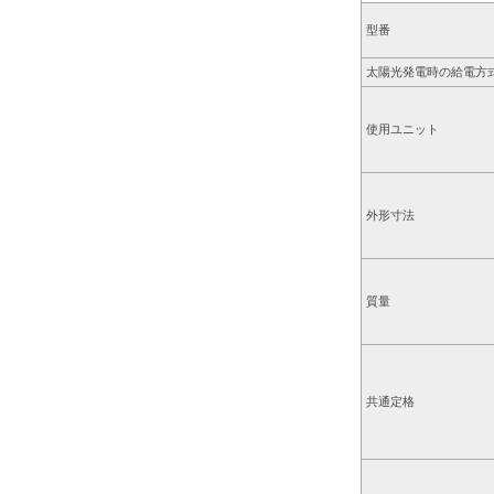
型番
太陽光発電時の給電方
使用ユニット
外形寸法
質量
共通定格