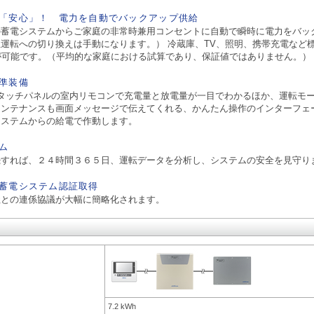
「安心」！ 電力を自動でバックアップ供給
の蓄電システムからご家庭の非常時兼用コンセントに自動で瞬時に電力をバッ
運転への切り換えは手動になります。） 冷蔵庫、TV、照明、携帯充電など
が可能です。（平均的な家庭における試算であり、保証値ではありません。）
準装備
タッチパネルの室内リモコンで充電量と放電量が一目でわかるほか、運転モ
メンテナンスも画面メッセージで伝えてくれる、かんたん操作のインターフェ
システムからの給電で作動します。
ム
続すれば、２４時間３６５日、運転データを分析し、システムの安全を見守り
蓄電システム認証取得
社との連係協議が大幅に簡略化されます。
7.2 kWh