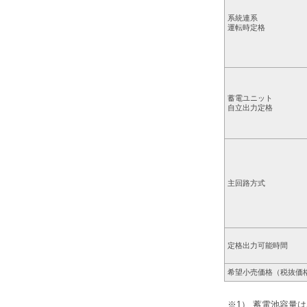
系統連系
運転時定格
蓄電ユニット
自立出力定格
主回路方式
定格出力可能時間
希望小売価格（税抜価
※1） 蓄電池容量