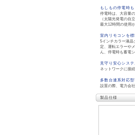
もしもの停電時も
停電時は、大容量
（太陽光発電の自立
最大12時間の使用
室内リモコンを標
5インチカラー液晶
定、運転エラーや
ん、停電時も蓄電
見守り安心システ
ネットワークに接
多数台連系対応型
設置の際、電力会
製品仕様