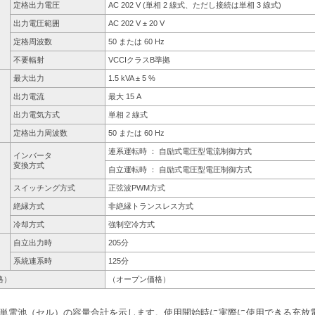
定格出力電圧
AC 202 V (単相 2 線式、ただし接続は単相 3 線式)
出力電圧範囲
AC 202 V ± 20 V
定格周波数
50 または 60 Hz
不要輻射
VCCIクラスB準拠
最大出力
1.5 kVA ± 5 %
出力電流
最大 15 A
出力電気方式
単相 2 線式
定格出力周波数
50 または 60 Hz
連系運転時 ： 自励式電圧型電流制御方式
インバータ
変換方式
自立運転時 ： 自励式電圧型電圧制御方式
スイッチング方式
正弦波PWM方式
絶縁方式
非絶縁トランスレス方式
冷却方式
強制空冷方式
自立出力時
205分
系統連系時
125分
格）
（オープン価格）
は単電池（セル）の容量合計を示します。使用開始時に実際に使用できる充放