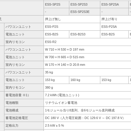
ESS-SP2S
ESS-SP2S3
ESS-SP2SA
-
ESS-SP2S3E
-
-
式
押上げ無し
押上げ有り
パワコンユニット
ESS-P2S
ESS-P2SA
電池ユニット
ESS-B2S
ESS-B2S3
ESS-B2S
室内リモコン
ESS-R2
パワコンユニット
W 710 × H 530 × D 197 mm
電池ユニット
W 700 × H 665 × D 515 mm
室内リモコン
W 170 × H 140 × D 20.8 mm
パワコンユニット
35 kg
電池ユニット
153 kg
160 kg
153 kg
室内リモコン
380 g
蓄電池容量 ※1）
7.2 kWh (電池ユニット)
電池種類
リチウムイオン蓄電池
電池構成
1モジュール当り8直列、全6モジュール直列構成
蓄電池定格電圧
DC 180 V（入力電圧範囲：DC 129.6 V ～ DC 197.8 V）
定格出力
2.5 kW ± 5 %