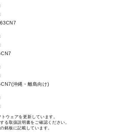
版
版
63CN7
版
版
CN7
版
版
6CN7(沖縄・離島向け)
版
版
ソフトウェアを更新しています。
当する取扱説明書をご確認ください。
面の銘板に記載しています。