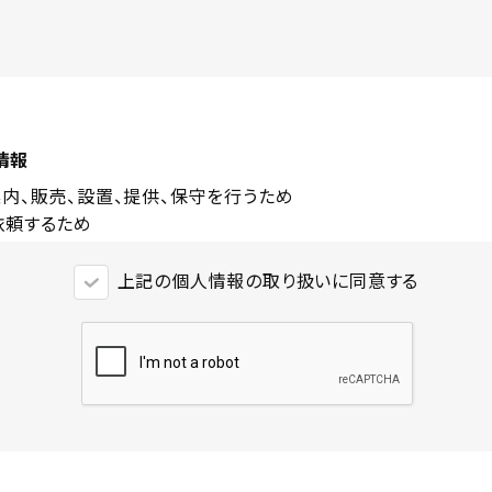
情報
内、販売、設置、提供、保守を行うため
依頼するため
示会等イベントの案内を行うため
ルの提供を行うため
上記の個人情報の取り扱いに同意する
回答および連絡を行うため
連絡のため
履行および契約上のご請求、お支払い等を行うため
画・開発のため
に関する情報
内、販売、設置、提供、保守を行うため