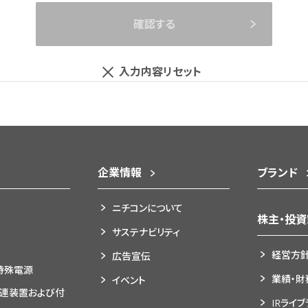
依頼するため
示会等イベントの案内を行うため
確認する
ルの提供を行うため
回答および連絡を行うため
入力内容リセット
連絡のため
履行および契約上のご請求、お支払い等を行うため
画・開発のため
達のため
企業情報
ブランド
ニチコンについて
株主・投
および連絡を行うため
サステナビリティ
たは関係者等に関する情報
経営方
広告宣伝
特殊電源
理を行うため
業績・財
イベント
の必要事務および連絡のため
関連装置および付
IRライ