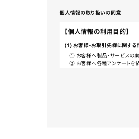
個人情報の取り扱いの同意
【個人情報の利用目的】
(1) お客様・お取引先様に関する
① お客様へ製品・サービスの案
② お客様へ各種アンケートを
③ お客様へキャンペーン・展
④ お客様へ各種資料・サンプ
⑤ 各種問い合わせ等に対する
⑥ お取引先への発注および諸
⑦ 契約の交渉、締結、義務の
⑧ 各種製品・サービス等の企
(2) 各種研究会・各種業界団体
① お客様へ製品・サービスの案