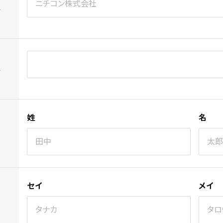
さ
さ
姓
名
セイ
メイ