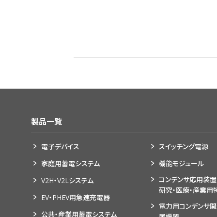
② お客様へ各種アンケートを
③ お客様へキャンペーン・展
④ お客様へ各種資料・サンプ
⑤ 各種問い合わせ等に対する
⑥ お取引先への発注および諸
⑦ 契約の交渉、締結、義務の
⑧ 各種製品・サービス等の企
(3) 株主様に関する情報
① 株主様への諸連絡・資料送
製品一覧
(4) 採用応募者に関する情報
① 採用選考のため
電子デバイス
スイッチング電源
② 問い合わせ等に対する回答
家庭用蓄電システム
機能モジュール
(5) 当社従業員並びに家族ま
コンデンサ応用装置
V2H・V2Lシステム
研究・医療・産業用
① 当社従業員の人事・労務管
EV・PHEV用急速充電器
② 当社従業員の経理・総務等
電力用コンデンサ
公共・産業用蓄電システム
属機器