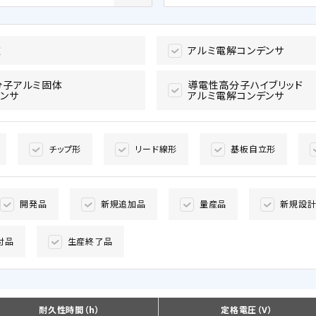
種
アルミ電解コンデンサ
分子アルミ固体
導電性高分子ハイブリッド
ンサ
アルミ電解コンデンサ
チップ形
リード線形
基板自立形
開発品
新規追加品
量産品
新規設
付品
生産終了品
耐久性時間（h）
定格電圧（V）