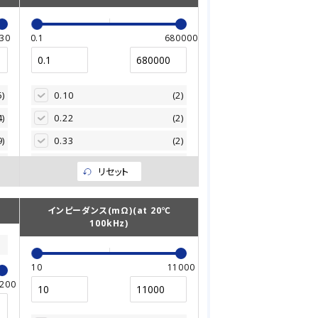
30
0.1
680000
5)
0.10
(2)
4)
0.22
(2)
9)
0.33
(2)
7)
0.47
(22)
リセット
7)
1.00
(79)
8)
1.50
(8)
インピーダンス(mΩ)(at 20℃
100kHz)
4)
1.80
(5)
7)
2.20
(116)
10
11000
1)
2.70
(2)
200
5)
3.30
(133)