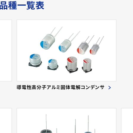
410
(1
サ品種一覧表
36.0
(11)
27
(2
40.0
(920)
44
(
45.0
(467)
450
(3
46.0
(17)
16
(2
50.0
(556)
375
(
55.0
(9)
8
(1
58.0
(1)
12
(1
60.0
(27)
17
(2
65.0
(31)
32
(1
導電性高分子アルミ固体電解コンデンサ
68.0
(5)
58
(1
70.0
(53)
140
(5
75.0
(43)
170
(2
80.0
(231)
310
(4
85.0
(74)