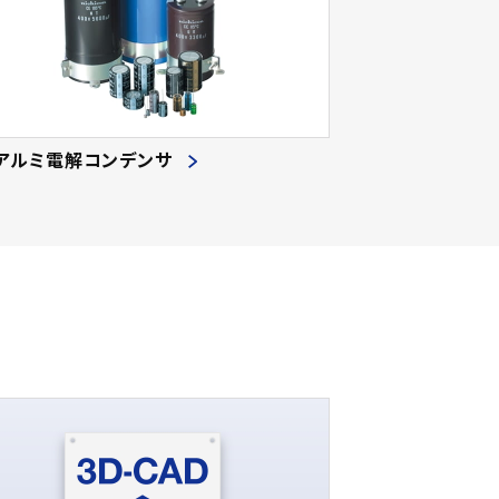
4)
640.00
(2)
66
(8)
2)
660.00
(2)
68
(6)
5)
680.00
(457)
69
(7)
9)
750.00
(12)
70
(15)
5)
760.00
(2)
71
(2)
アルミ電解コンデンサ
6)
780.00
(2)
72
(22)
9)
820.00
(371)
73
(8)
7)
880.00
(4)
74
(1)
9)
910.00
(4)
75
(21)
0)
920.00
(2)
76
(2)
6)
930.00
(2)
78
(10)
2)
950.00
(3)
79
(4)
9)
1000.00
(622)
80
(91)
9)
1100.00
(9)
81
(2)