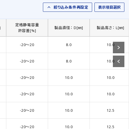
5)
2)
47.00
(656)
24
(22)
絞り込み条件再設定
表示項目選択
9)
6)
50.00
(1)
25
(28)
5)
9)
53.00
(1)
26
(22)
定格静電容量
]
製品直径： D[㎜]
製品高さ： L[㎜]
6)
7)
56.00
(228)
27
(28)
許容差[%]
5)
4)
60.00
(1)
28
(27)
-20～20
8.0
10.0
7)
7)
62.00
(1)
29
(24)
8)
2)
65.00
(1)
30
(42)
-20～20
8.0
10.0
7)
8)
68.00
(381)
31
(28)
4)
70.00
(1)
32
(18)
-20～20
10.0
10.0
7)
75.00
(2)
33
(28)
5)
-20～20
78.00
10.0
(1)
10.0
34
(22)
5)
82.00
(253)
35
(31)
-20～20
10.0
12.5
1)
85.00
(1)
36
(15)
5)
90.00
(2)
37
(3)
-20～20
10.0
12.5