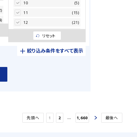
2)
3.90
(9)
10
(5)
2)
6)
4.70
(206)
11
(15)
4)
3)
5.60
(13)
12
(21)
1)
7)
6.80
(53)
13
(15)
リセット
3)
0)
7.50
(4)
14
(20)
7)
絞り込み条件をすべて表示
4)
8.20
(17)
15
(36)
2)
1)
10.00
(348)
16
(36)
0)
3)
12.00
(48)
17
(38)
3)
5)
15.00
(85)
18
(33)
8)
9)
18.00
(54)
19
(25)
4)
2)
22.00
(499)
20
(35)
8)
1)
27.00
(99)
21
(25)
…
先頭へ
1
2
1,660
最後へ
5)
5)
33.00
(564)
22
(41)
4)
3)
39.00
(120)
23
(21)