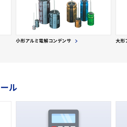
90
(2
90.0
(129)
112
(
95.0
(74)
66
(
100.0
(290)
102
(
105.0
(74)
74
(
小形アルミ電解コンデンサ
大形
110.0
(101)
52
(2
115.0
(62)
80
(1
120.0
(209)
24
(
125.0
(37)
46
(1
130.0
(152)
59
(1
ツール
135.0
(48)
28
(2
140.0
(100)
26
(1
145.0
(52)
890
(
150.0
(148)
1200
(9
155.0
(42)