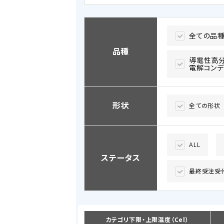
全ての品
品種
導電性高
電解コンデ
形状
全ての形状
ALL
ステータス
最終受注受
カテゴリ下限・上限温度（Cel）