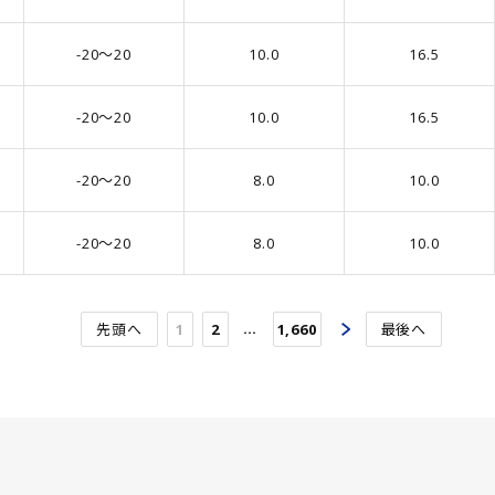
6)
95.00
(2)
38
(34)
6)
100.00
(799)
39
(9)
-20～20
10.0
16.5
9)
110.00
(6)
40
(16)
5)
120.00
(313)
41
(14)
-20～20
10.0
16.5
4)
130.00
(7)
42
(19)
5)
-20～20
8.0
10.0
140.00
(4)
43
(23)
7)
150.00
(514)
44
(15)
-20～20
8.0
10.0
9)
160.00
(10)
45
(20)
6)
170.00
(1)
46
(21)
9)
180.00
(348)
…
47
(22)
先頭へ
1
2
1,660
最後へ
7)
200.00
(5)
48
(17)
1)
220.00
(811)
49
(23)
1)
230.00
(2)
50
(17)
7)
240.00
(6)
51
(3)