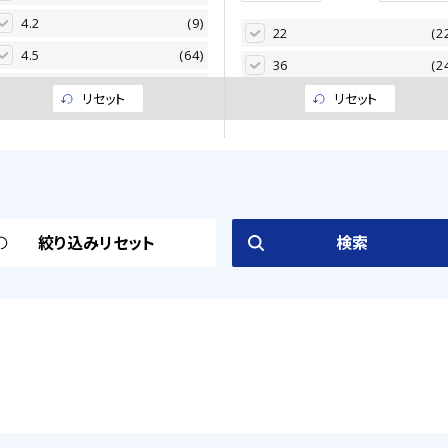
8000
(217)
56.0
(3
4.2
(9)
22
(2
9000
(8)
63.0
(99
4.5
(64)
36
(2
10000
(660)
71.0
(3
5.0
(13)
60
(3
リセット
リセット
11000
(8)
80.0
(56
5.2
(1)
101
(
12000
(257)
100.0
(76
5.4
(267)
160
(3
15000
(14)
125.0
(
5.5
(8)
313
(
20000
(297)
160.0
(43
5.7
(90)
35
(3
180.0
(14
絞り込みリセット
検索
5.8
(451)
141
(
200.0
(75
6.0
(134)
18
(1
220.0
(15
6.2
(68)
30
(5
250.0
(57
6.7
(118)
50
(4
315.0
(10
6.8
(29)
81
(
350.0
(67
7.0
(130)
254
(
400.0
(131
7.7
(364)