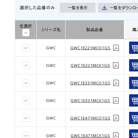
51.0
(509)
選択した品番のみ
一覧を表示
一覧をダウンロ
63.0
(9)
全選択
63.5
(597)
シリーズ名
製品品番
購
76.0
(3)
76.2
(615)
GWC
GWC1E221MCO1GS
90.0
(603)
GWC
GWC1E221MCX1GS
100.0
(65)
GWC
GWC1E331MCO1GS
GWC
GWC1E331MCX1GS
GWC
GWC1E471MCO1GS
GWC
GWC1E471MCX1GS