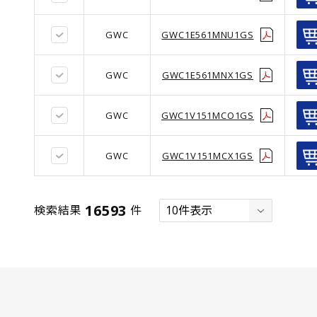
GWC
GWC1E561MNU1GS
GWC
GWC1E561MNX1GS
GWC
GWC1V151MCO1GS
GWC
GWC1V151MCX1GS
16593
検索結果
件