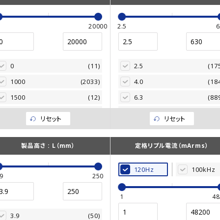
0
20000
2.5
6
0
(11)
2.5
(17
1000
(2033)
4.0
(18
1500
(12)
6.3
(88
2000
(5722)
10.0
(92
リセット
リセット
3000
(2547)
16.0
(147
3500
(51)
20.0
(19
製品高さ : L（mm）
定格リプル電流（mArms）
4000
(548)
25.0
(148
120Hz
100kHz
5000
(3931)
35.0
(138
9
250
6000
(111)
42.0
(3
1
48
7000
(166)
50.0
(136
3.9
(50)