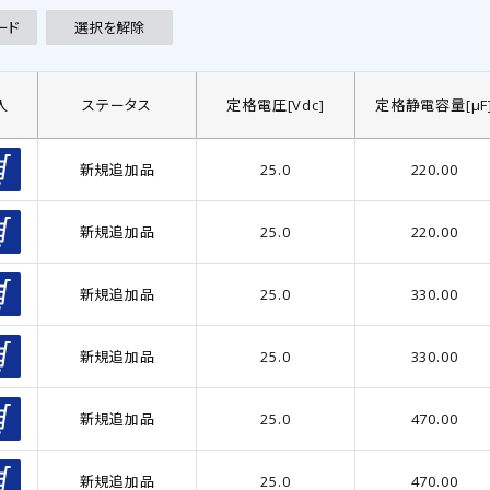
48
(1
420.0
(27
8.0
(251)
ード
選択を解除
63
(
450.0
(114
8.7
(96)
116
(
475.0
(
9.0
(38)
入
ステータス
定格電圧[Vdc]
定格静電容量[µF
6
(
500.0
(38
10.0
(1210)
11
(1
525.0
(4
10.5
(13)
新規追加品
25.0
220.00
14
(
550.0
(3
11.0
(870)
15
(1
600.0
(1
新規追加品
25.0
220.00
11.5
(447)
25
(2
630.0
(2
11.7
(23)
42
(2
新規追加品
25.0
330.00
12.0
(108)
57
(1
12.4
(78)
216
(
新規追加品
25.0
330.00
12.5
(466)
77
(
12.7
(84)
新規追加品
25.0
470.00
92
(1
13.0
(47)
151
(
13.5
(242)
新規追加品
25.0
470.00