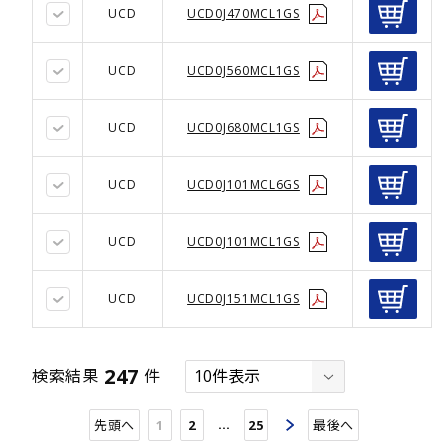
UCD
UCD0J470MCL1GS
UCD
UCD0J560MCL1GS
UCD
UCD0J680MCL1GS
UCD
UCD0J101MCL6GS
UCD
UCD0J101MCL1GS
UCD
UCD0J151MCL1GS
247
検索結果
件
…
先頭へ
1
2
25
最後へ