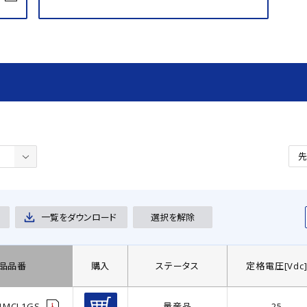
一覧をダウンロード
選択を解除
品品番
購入
ステータス
定格電圧[Vdc
1MCL1GS
量産品
25