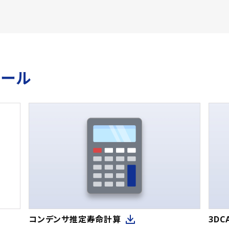
ツール
コンデンサ推定寿命計算
3D