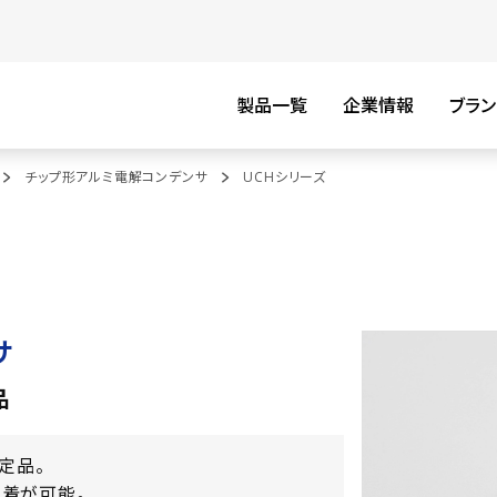
製品一覧
企業情報
ブラン
チップ形アルミ電解コンデンサ
UCHシリーズ
サ
品
規定品。
着が可能。