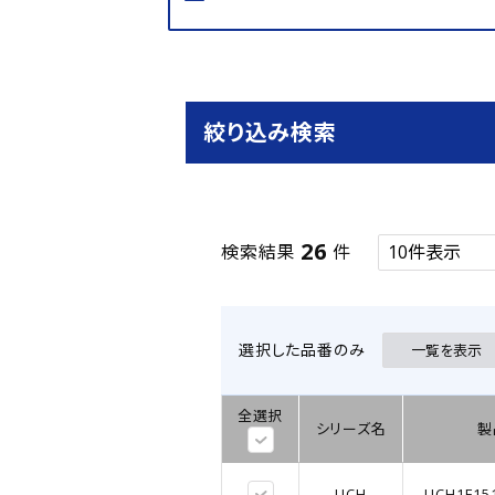
絞り込み検索
26
検索結果
件
選択した品番のみ
一覧を表示
全選択
シリーズ名
製
UCH
UCH1E15