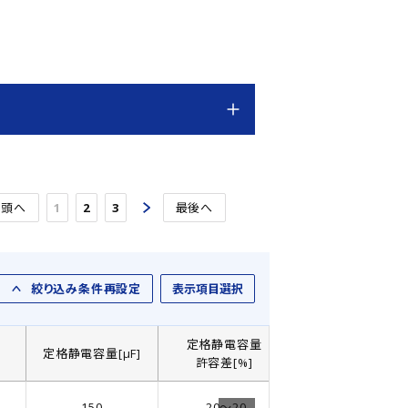
先頭へ
1
2
3
最後へ
絞り込み条件再設定
表示項目選択
定格静電容量
]
定格静電容量[µF]
製品直径： D[㎜]
許容差[%]
150
-20～20
6.3