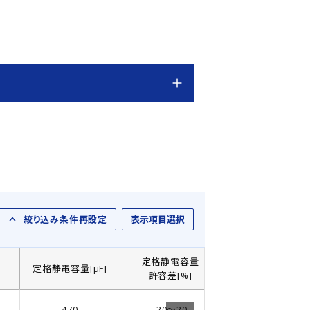
絞り込み条件再設定
表示項目選択
定格静電容量
]
定格静電容量[µF]
製品直径： D[㎜]
許容差[%]
470
-20～20
6.3