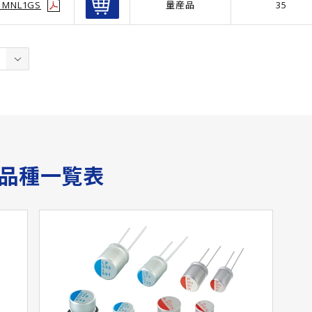
1MNL1GS
量産品
35
サ品種一覧表