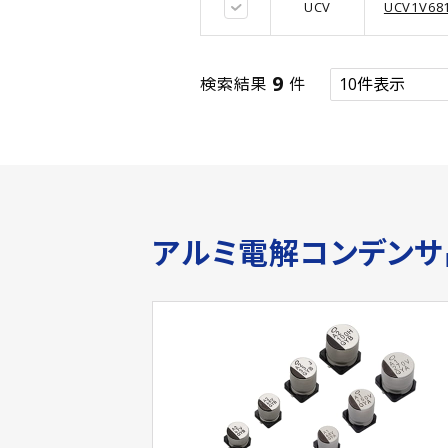
UCV
UCV1V68
9
検索結果
件
アルミ電解コンデン