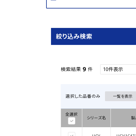
絞り込み検索
9
検索結果
件
選択した品番のみ
一覧を表示
全選択
シリーズ名
製
UCV
UCV1C47