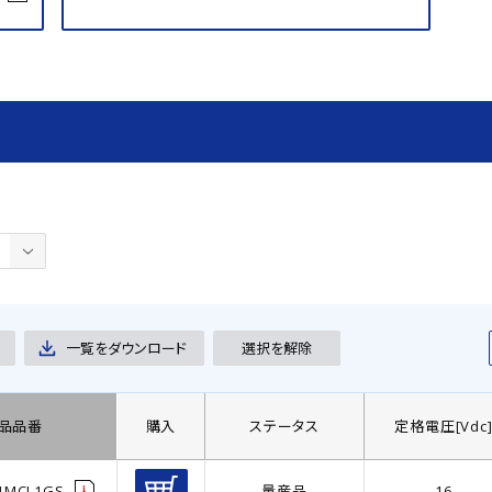
一覧をダウンロード
選択を解除
品品番
購入
ステータス
定格電圧[Vdc
1MCL1GS
量産品
16