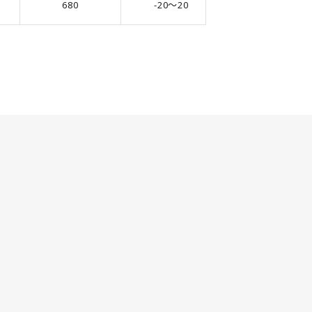
680
-20～20
10.0