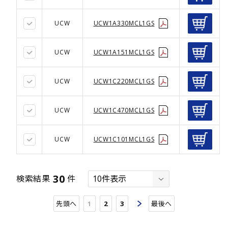
UCW
UCW1A330MCL1GS
UCW
UCW1A151MCL1GS
UCW
UCW1C220MCL1GS
UCW
UCW1C470MCL1GS
UCW
UCW1C101MCL1GS
30
検索結果
件
先頭へ
1
2
3
最後へ