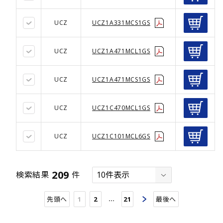
UCZ
UCZ1A331MCS1GS
UCZ
UCZ1A471MCL1GS
UCZ
UCZ1A471MCS1GS
UCZ
UCZ1C470MCL1GS
UCZ
UCZ1C101MCL6GS
209
検索結果
件
…
先頭へ
1
2
21
最後へ