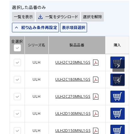
選択した品番のみ
一覧を表示
一覧をダウンロード
選択を解除
絞り込み条件再設定
表示項目選択
全選択
シリーズ名
製品品番
購入
ULH
ULH2C120MNL1GS
ULH
ULH2C180MNL1GS
ULH
ULH2C270MNL1GS
ULH
ULH2D100MNL1GS
ULH
ULH2D150MNL1GS