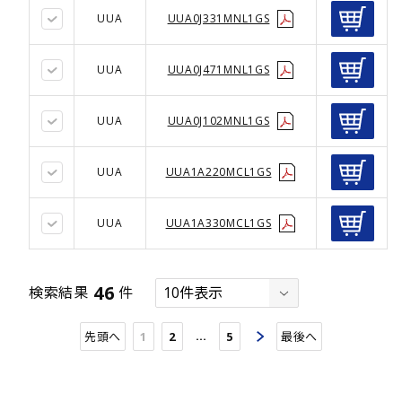
UUA
UUA0J331MNL1GS
UUA
UUA0J471MNL1GS
UUA
UUA0J102MNL1GS
UUA
UUA1A220MCL1GS
UUA
UUA1A330MCL1GS
46
検索結果
件
…
先頭へ
1
2
5
最後へ