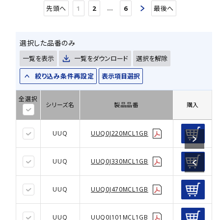
…
先頭へ
1
2
6
最後へ
選択した品番のみ
一覧を表示
一覧をダウンロード
選択を解除
絞り込み条件再設定
表示項目選択
全選択
シリーズ名
製品品番
購入
UUQ
UUQ0J220MCL1GB
UUQ
UUQ0J330MCL1GB
UUQ
UUQ0J470MCL1GB
UUQ
UUQ0J101MCL1GB