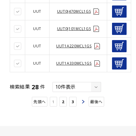
UUT
UUT0J470MCL1GS
UUT
UUT0J101MCL1GS
UUT
UUT1A220MCL1GS
UUT
UUT1A330MCL1GS
28
検索結果
件
先頭へ
1
2
3
最後へ