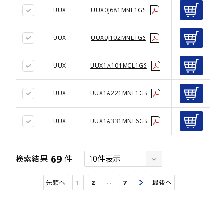
UUX
UUX0J681MNL1GS
UUX
UUX0J102MNL1GS
UUX
UUX1A101MCL1GS
UUX
UUX1A221MNL1GS
UUX
UUX1A331MNL6GS
69
検索結果
件
…
先頭へ
1
2
7
最後へ