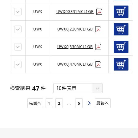
UWX
UWX0G331MCL1GB
UWX
UWX0J220MCL1GB
UWX
UWX0J330MCL1GB
UWX
UWX0J470MCL1GB
47
検索結果
件
…
先頭へ
1
2
5
最後へ