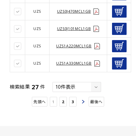
UZS
UZS0J470MCL1GB
UZS
UZS0J101MCL1GB
UZS
UZS1A220MCL1GB
UZS
UZS1A330MCL1GB
27
検索結果
件
先頭へ
1
2
3
最後へ