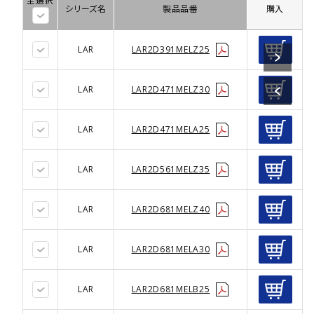
全選択
シリーズ名
製品品番
購入
LAR
LAR2D391MELZ25
LAR
LAR2D471MELZ30
LAR
LAR2D471MELA25
LAR
LAR2D561MELZ35
LAR
LAR2D681MELZ40
LAR
LAR2D681MELA30
LAR
LAR2D681MELB25