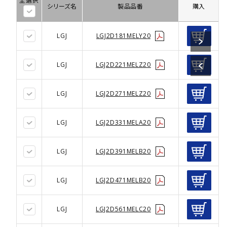
全選択
シリーズ名
製品品番
購入
LGJ
LGJ2D181MELY20
LGJ
LGJ2D221MELZ20
LGJ
LGJ2D271MELZ20
LGJ
LGJ2D331MELA20
LGJ
LGJ2D391MELB20
LGJ
LGJ2D471MELB20
LGJ
LGJ2D561MELC20