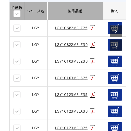
全選択
シリーズ名
製品品番
購入
LGY
LGY1C682MELZ25
LGY
LGY1C822MELZ30
LGY
LGY1C103MELZ30
LGY
LGY1C103MELA25
LGY
LGY1C123MELZ35
LGY
LGY1C123MELA30
LGY
LGY1C123MELB25