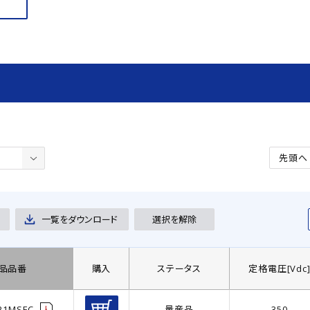
先頭へ
一覧をダウンロード
選択を解除
品品番
購入
ステータス
定格電圧[Vdc
21MSEC
量産品
350