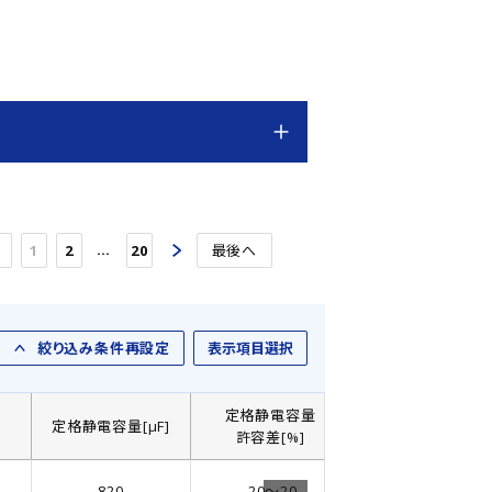
…
1
2
20
最後へ
絞り込み条件再設定
表示項目選択
定格静電容量
]
定格静電容量[µF]
製品直径： D[㎜]
許容差[%]
820
-20～20
35.0