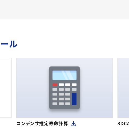
ツール
コンデンサ推定寿命計算
3D