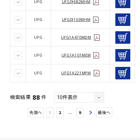
UFG
UFG0J682MHM
UFG
UFG0J103MHM
UFG
UFG1A470MDM
UFG
UFG1A101MEM
UFG
UFG1A221MPM
88
検索結果
件
…
先頭へ
1
2
9
最後へ