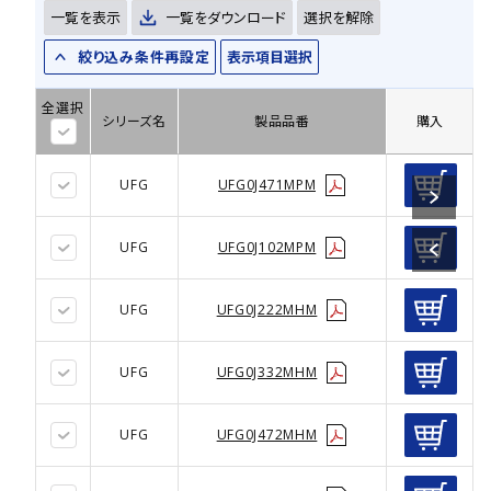
一覧を表示
一覧をダウンロード
選択を解除
絞り込み条件再設定
表示項目選択
全選択
シリーズ名
製品品番
購入
UFG
UFG0J471MPM
UFG
UFG0J102MPM
UFG
UFG0J222MHM
UFG
UFG0J332MHM
UFG
UFG0J472MHM