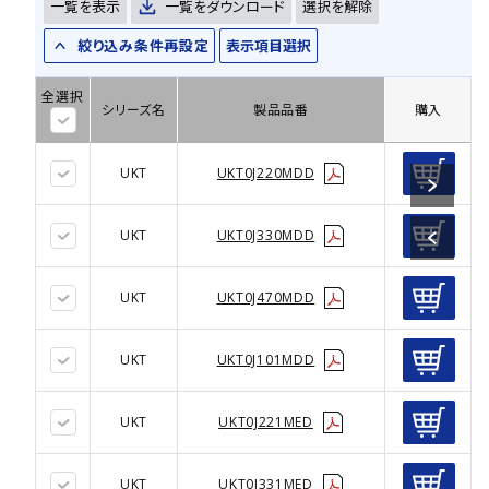
一覧を表示
一覧をダウンロード
選択を解除
絞り込み条件再設定
表示項目選択
全選択
シリーズ名
製品品番
購入
UKT
UKT0J220MDD
UKT
UKT0J330MDD
UKT
UKT0J470MDD
UKT
UKT0J101MDD
UKT
UKT0J221MED
UKT
UKT0J331MED