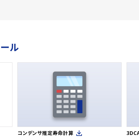
ツール
コンデンサ推定寿命計算
3D