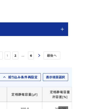
…
1
2
6
最後へ
絞り込み条件再設定
表示項目選択
定格静電容量
]
定格静電容量[µF]
製品直径： D[㎜]
許容差[%]
100.0
-20～20
5.0