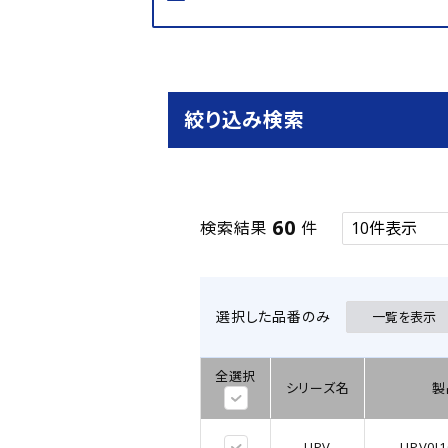
絞り込み検索
60
検索結果
件
選択した品番のみ
一覧を表示
全選択
シリーズ名
製
UPV
UPV0J