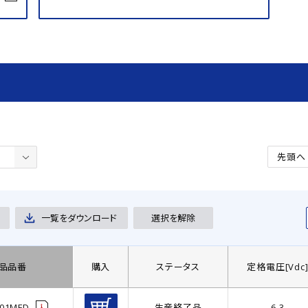
先頭へ
一覧をダウンロード
選択を解除
品品番
購入
ステータス
定格電圧[Vdc
101MFD
生産終了品
6.3