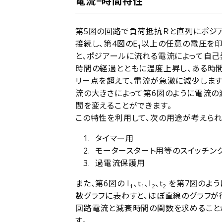
電流−時間特性
第5図の回路で負荷抵抗Ｒと直列にポジ
接続し、第4図のE
以上の任意の電圧を印
1
と、ポジアールに流れる電流によって自己
時間の経過とともに温度上昇し、ある時
リー点を超えて、電流が急激に減少します
流の大きさによって第6図のように電流の
間を変えることができます。
この特性を利用して、次の用途が考えられ
タイマー用
モータースタート用等のスイッチン
過電流保護用
また、第6図の I
、t
、I
、t
を第7図のよう
1
1
2
2
数グラフに表わすと、ほぼ直線のグラフが
回路電流と減衰時間の関数を求めること
す。