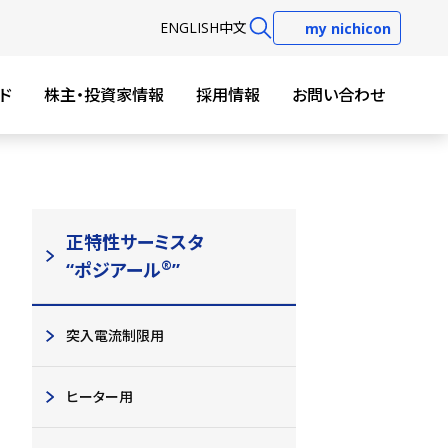
EN
GLISH
中文
my nichicon
ド
株主・投資家情報
採用情報
お問い合わせ
正特性サーミスタ
®
“ポジアール
”
突入電流制限用
ヒーター用