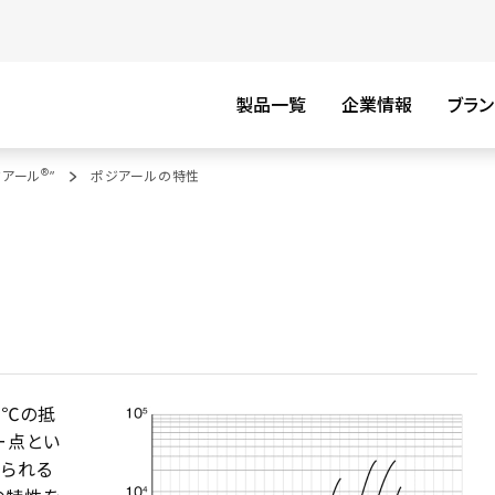
製品一覧
企業情報
ブラン
®
゙アール
”
ポジアールの特性
5℃の抵
ー点とい
みられる