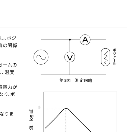
し、ポジ
流の関係
オームの
し、温度
第3図 測定回路
費電力が
なり、ポ
なりま