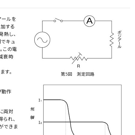
アールを
加する
発熱し、
間でキュ
。この電
減衰時
ます。
第5図 測定回路
グ動作
に両対
得られ、
ができま