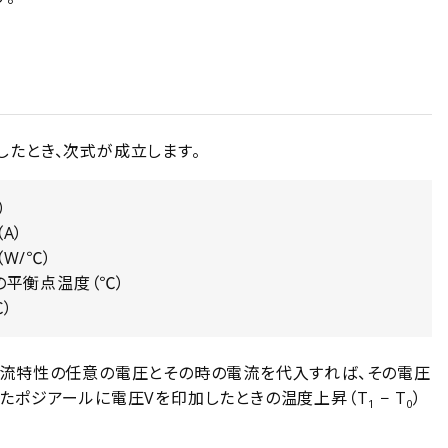
たとき、次式が成立します。
）
A）
W/℃）
の平衡点温度（℃）
）
電流特性の任意の電圧とその時の電流を代入すれば、その電圧
たポジアールに電圧Vを印加したときの温度上昇（T
− T
）
1
0