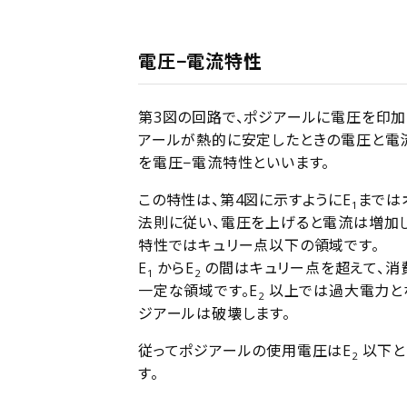
電圧−電流特性
第3図の回路で、ポジアールに電圧を印加
アールが熱的に安定したときの電圧と電
を電圧−電流特性といいます。
この特性は、第4図に示すようにE
までは
1
法則に従い、電圧を上げると電流は増加
特性ではキュリー点以下の領域です。
E
からE
の間はキュリー点を超えて、消
1
2
一定な領域です。E
以上では過大電力と
2
ジアールは破壊します。
従ってポジアールの使用電圧はE
以下と
2
す。