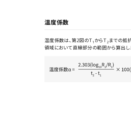
温度係数
温度係数は、第2図のT
からT
までの抵
1
2
領域において直線部分の範囲から算出し