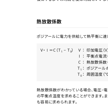
熱放散係数
ポジアールに電力を供給して熱平衡に達し
V・Ⅰ＝C（T
− T
）
V
印加電圧（V
1
0
I
平衡点電流（
C
熱放散係数（
T
ポジアール
1
T
周囲温度（℃
0
熱放散係数がわかっている場合、電圧−
の平衡点温度を求めることができます。ま
も容易に求められます。