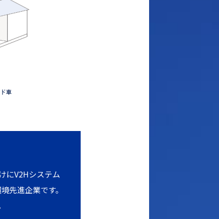
けにV2Hシステム
環境先進企業です。
。