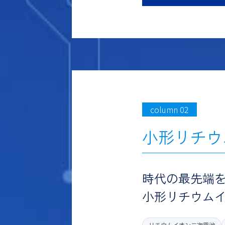
column 02
小形リチウ
時代の最先端
小形リチウム
リチウムイオン二次電池