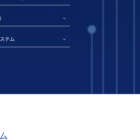
池
ステム
ム