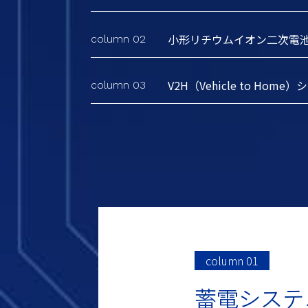
小形リチウムイオン
二次電
column 02
V2H（Vehicle to Home）
シ
column 03
column 01
蓄電システ