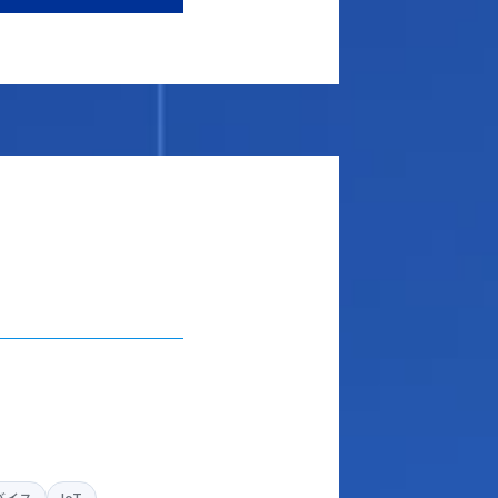
バイス
IoT