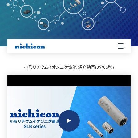
SLBシリーズTOP
小形リチウムイオン二次電池 紹介動画(3分05秒)
SLBとは
製品情報
リファレンスノート
Q＆A