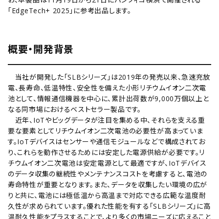
「EdgeTech+ 2025」に参考出品します。
概要・開発背景
当社が開発した「SLBシリーズ」は2019年の発売以来、急速充放
電、長寿命、低温特性、安全性を備えた小形リチウムイオン二次電
池として、情報通信機器を中心に、累計出荷数が9,000万個以上と
なる同市場におけるベストセラー製品です。
近年、IoTやビッグデータが注目を集める中、それらを支える重
要な要素としてリチウムイオン二次電池の必要性が高まっていま
す。IoTデバイスはセンサーや通信モジュールなどで構成されてお
り、これらを動作させるためには安定した電源供給が必要です。リ
チウムイオン二次電池は安定電源として最適ですが、IoTデバイス
のデータ収集の継続性やメンテナンスコストを考慮すると、電池の
寿命特性が重要となります。また、データを収集したい環境の広が
りと共に、電池には極低温から高温まで対応できる広範な温度耐
久性が求められています。優れた性能を有する「SLBシリーズ」に高
温耐久性能をプラスすることで、より多くの市場ニーズに応えること