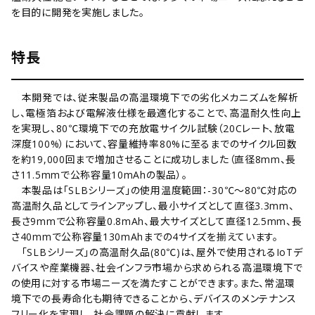
を目的に開発を実施しました。
特長
本開発では、従来製品の高温環境下での劣化メカニズムを解析
し、電極箔および電解液仕様を最適化することで、高温耐久性向上
を実現し、80℃環境下での充放電サイクル試験（20Cレート、放電
深度100%）において、容量維持率80%に至るまでのサイクル回数
を約19,000回まで増加させることに成功しました（直径8mm、長
さ11.5mmで公称容量10mAhの製品）。
本製品は「SLBシリーズ」の使用温度範囲：-30℃～80℃対応の
高温耐久品としてラインアップし、最小サイズとして直径3.3mm、
長さ9mmで公称容量0.8mAh、最大サイズとして直径12.5mm、長
さ40mmで公称容量130mAhまでの4サイズを揃えています。
「SLBシリーズ」の高温耐久品(80℃)は、屋外で使用されるIoTデ
バイスや産業機器、社会インフラ市場から求められる高温環境下で
の使用に対する市場ニーズを満たすことができます。また、常温環
境下での長寿命化も期待できることから、デバイスのメンテナンス
フリー化を実現し、社会課題の解決に貢献します。