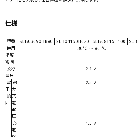
仕様
型番
SLB03090HR80
SLB04150H020
SLB08115H100
SLB
使用
-30℃ ～ 80 ℃
温度
範囲
公称
2.1 V
電圧
電
最
2.5 V
圧
大
範
充
囲
電
電
圧
放
1.5 V
電
終