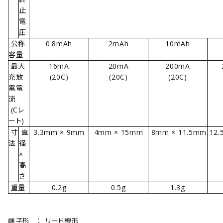
止
電
圧
公称
0.8mAh
2mAh
10mAh
容量
最大
16mA
20mA
200mA
充放
(20C)
(20C)
(20C)
電電
流
(Cレ
ート)
寸
直
3.3mm × 9mm
4mm × 15mm
8mm × 11.5mm
12
法
径
×
高
さ
重量
0.2g
0.5g
1.3g
端子形
：
リード線形