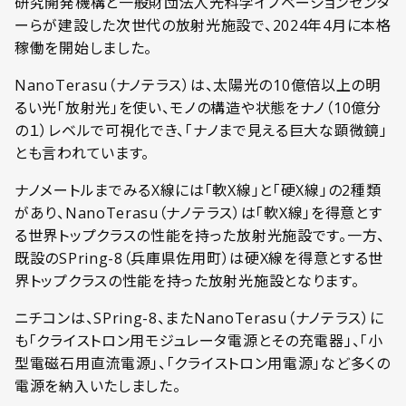
研究開発機構と一般財団法人光科学イノベーションセンタ
ーらが建設した次世代の放射光施設で、2024年4月に本格
稼働を開始しました。
NanoTerasu（ナノテラス）は、太陽光の10億倍以上の明
るい光「放射光」を使い、モノの構造や状態をナノ（10億分
の１）レベルで可視化でき、
「ナノまで見える巨大な顕微鏡」
とも言われています。
ナノメートルまでみるX線には「軟X線」と「硬X線」の2種類
があり、NanoTerasu（ナノテラス）は「軟X線」を得意とす
る世界トップクラスの性能を持った放射光施設です。一方、
既設のSPring-8（兵庫県佐用町）は硬X線を得意とする世
界トップクラスの性能を持った放射光施設となります。
ニチコンは、SPring-8、またNanoTerasu（ナノテラス）に
も「クライストロン用モジュレータ電源とその充電器」、「小
型電磁石用直流電源」、
「クライストロン用電源」など多くの
電源を納入いたしました。