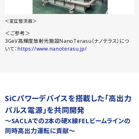
＜変圧整流器＞
＜ご参考＞
3GeV高輝度放射光施設NanoTerasu（ナノテラス）につ
いて：
https://www.nanoterasu.jp/
SiCパワーデバイスを搭載した「高出力
パルス電源」を共同開発
～SACLAでの2本の硬X線FELビームラインの
同時高出力運転に貢献～