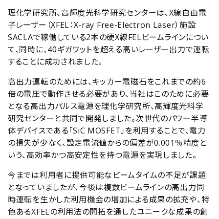
理化学研究所、高輝度光科学研究センターは、X線自由電
子レーザー（XFEL：X-ray Free-Electron Laser）施設
SACLAで稼働している2本の硬X線FELビームラインについ
て、同時に、40ギガワットを超える高いレーザー出力で運転
することに成功されました。
高出力運転のためには、キッカー電磁石をこれまでの約6
倍の電圧で動作させる必要があり、当社はこのために必要
となる高出力パルス電源を理化学研究所、高輝度光科学
研究センターと共同で開発しました。次世代のパワー半導
体デバイスである「SiC MOSFET」を利用することで、電力
の損失が少なく、設定電流値からの偏差が0.001％精度と
いう、高効率かつ高安定性を持つ電源を実現しました。
今までは利用者に提供可能なビームタイムの不足が課題
となっていましたが、今後は複数ビームラインの高出力同
時運転を生かした利用機会の増加による成果の拡充や、特
色あるXFELの利用法の開拓を通したユニークな成果の創