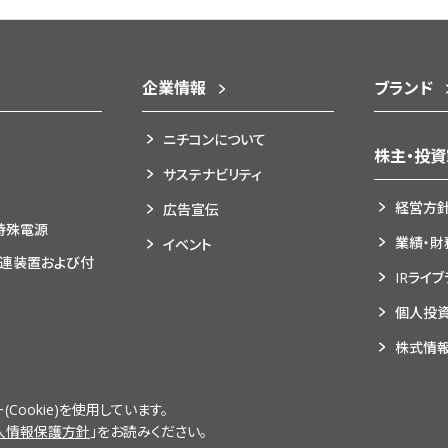
企業情報
ブランド
ニチコンについて
株主・投
サステナビリティ
経営方
広告宣伝
特殊電源
業績・財
イベント
関連装置および付
IRライ
個人投
株式情
ookie)を使用しています。
人情報保護方針
」をお読みください。
ー
個人情報保護方針
脆弱性情報開示ポリシー
サイト